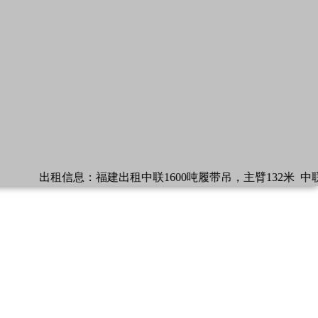
出租信息：
福建出租中联1600吨履带吊，主臂132米
中联1