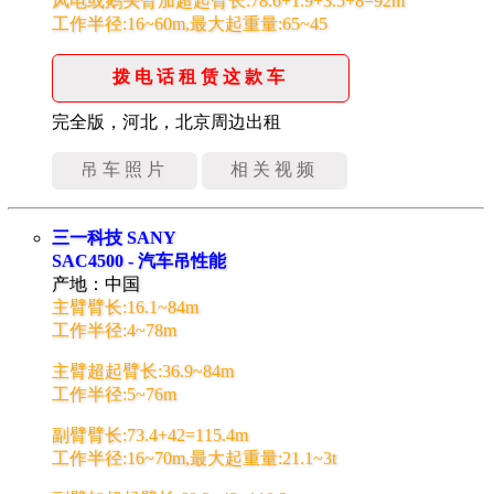
风电或鹅头臂加超起臂长:78.6+1.9+3.5+8=92m
工作半径:16~60m,最大起重量:65~45
拨电话租赁这款车
完全版，河北，北京周边出租
吊车照片
相关视频
三一科技 SANY
SAC4500 - 汽车吊性能
产地：中国
主臂臂长:16.1~84m
工作半径:4~78m
主臂超起臂长:36.9~84m
工作半径:5~76m
副臂臂长:73.4+42=115.4m
工作半径:16~70m,最大起重量:21.1~3t